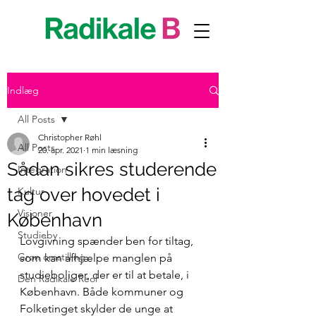
Indlæg
All Posts
Christopher Røhl
All Posts
20. apr. 2021
1 min læsning
Sådan sikres studerende
Integration
tag over hovedet i
Kultur
Visioner
København
Studieby
Lovgivning spænder ben for tiltag, 
Grøn omstilling
som kan afhjælpe manglen på 
studieboliger, der er til at betale, i 
Den Radikale Reol
København. Både kommuner og 
Folketinget skylder de unge at 