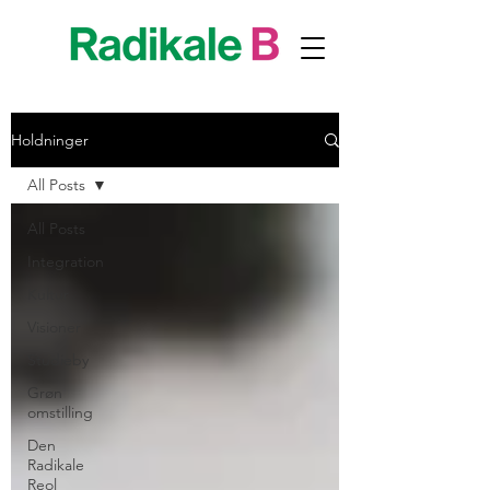
Holdninger
All Posts
All Posts
Integration
Kultur
Visioner
Studieby
Grøn
omstilling
Den
Radikale
Reol