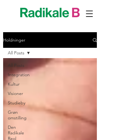
Holdninger
All Posts
All Posts
Integration
Kultur
Visioner
Studieby
Grøn
omstilling
Den
Radikale
Reol